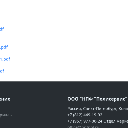
df
.pdf
1.pdf
df
ение
ООО "НПФ "Полисервис"
Россия, Санкт-Петербург, Кол
ериалы
+7 (812) 449-19-92
+7 (967) 977-06-24 Отдел марк
office@npfpol.ru