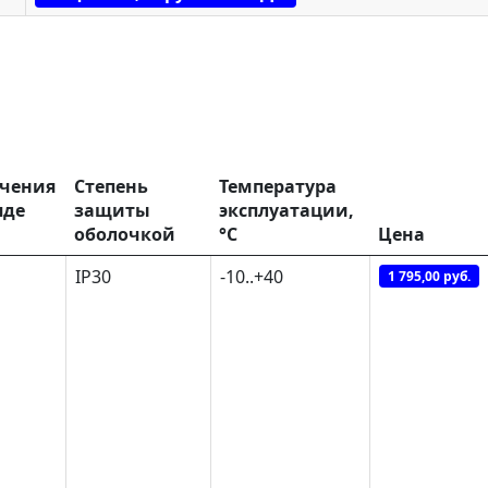
чения
Степень
Температура
яде
защиты
эксплуатации,
оболочкой
°С
Цена
IP30
-10..+40
1 795,00 руб.