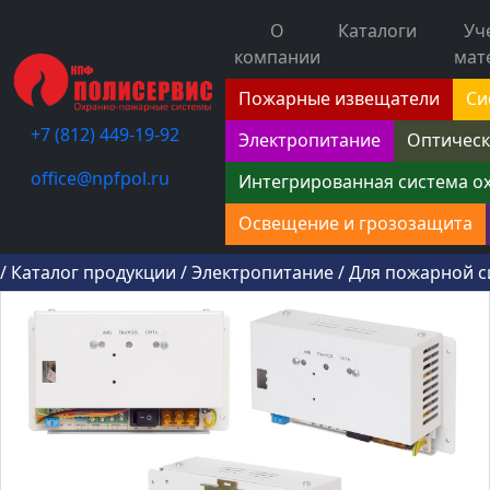
О
Каталоги
Уч
компании
мат
Пожарные извещатели
Си
+7 (812) 449-19-92
Электропитание
Оптическ
office@npfpol.ru
Интегрированная система о
Освещение и грозозащита
/
Каталог продукции
/
Электропитание
/
Для пожарной 