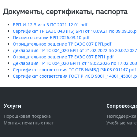
Документы, сертификаты, паспорта
БРП-И-12-5 исп.3 ПС 2021.12.01.pdf
Сертификат ТР ЕАЭС 043 (ПБ) БРП от 10.09.21 по 09.09.26.p
Письмо о снятии БРП 2026.03.10.pdf
Отрицательное решение ТР ЕАЭС 037 БРП.pdf
Декларация ТР ТС 004_020 БРП от 21.02.2022 по 20.02.2027
Отрицательное решение ТР ЕАЭС 037 БРП1.pdf
Декларация ТР ТС 004_020 БРП1 от 18.02.2026 по 17.02.203
Сертификат соответствия ТС ОТБ №МВД РФ.03.001147.pdf
Сертификат соответствия ГОСТ Р ИСО 9001_14001_45001.p
Услуги
Сопровожд
Порошковая покраска
Техподдержка
Монтаж печатных плат
Учебные мат