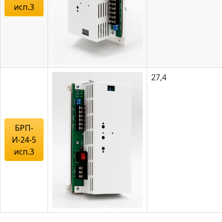
исп.3
27,4
БРП-
И-24-5
исп.3