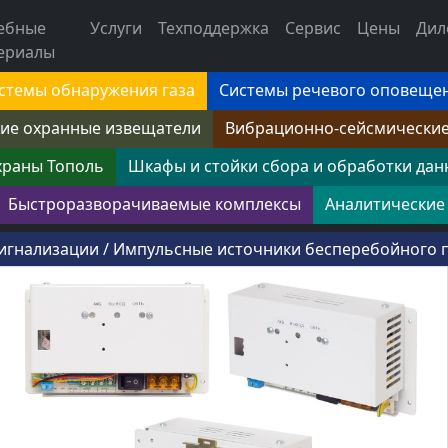
ебные
Услуги
Техподдержка
Сервис
Цены
Дил
ериалы
стемы обнаружения газа
Системы речевого оповеще
ие охранные извещатели
Вибрационно-сейсмически
храны Тополь
Шкафы и стойки сбора и обработки дан
Быстроразворачиваемые комплексы
Аналитические
сигнализации
/
Импульсные источники бесперебойного п