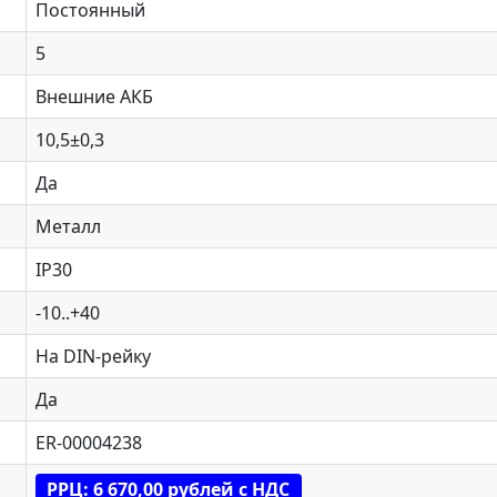
Постоянный
5
Внешние АКБ
10,5±0,3
Да
Металл
IP30
-10..+40
На DIN-рейку
Да
ER-00004238
РРЦ: 6 670,00 рублей с НДС