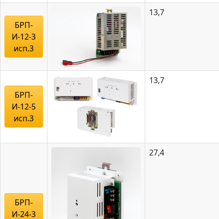
13,7
БРП-
И-12-3
исп.3
13,7
БРП-
И-12-5
исп.3
27,4
БРП-
И-24-3