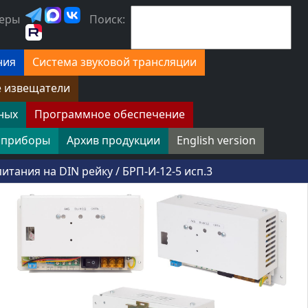
еры
Поиск:
ния
Система звуковой трансляции
е извещатели
ных
Программное обеспечение
 приборы
Архив продукции
English version
итания на DIN рейку
/
БРП-И-12-5 исп.3